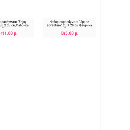
крапбумаги "Enjoy
Набор скрапбумаги "Space
 30 Х 30 см,Фабрика
adventure" 20 Х 20 см,Фабрика
Декора
Декора
Br11.00 р.
Br5.00 р.
ет в наличии
Нет в наличии