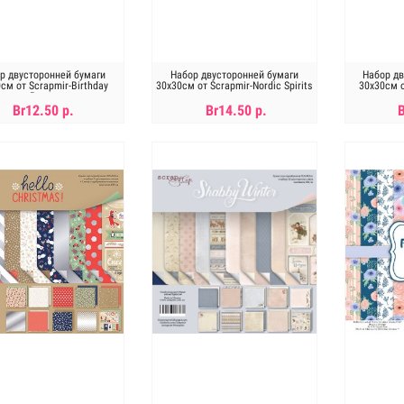
р двусторонней бумаги
Набор двусторонней бумаги
Набор дв
см от Scrapmir-Birthday
30х30см от Scrapmir-Nordic Spirits
30х30см о
Party
Br12.50 р.
Br14.50 р.
В КОРЗИНУ
В КОРЗИНУ