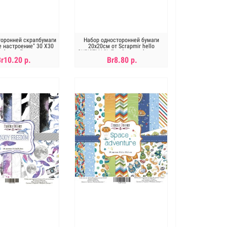
торонней скрапбумаги
Набор односторонней бумаги
е настроение" 30 Х30
20х20см от Scrapmir hello
абрика Декора
CHRISTMAS!. 7л +3л серебрянного
тиснения
Br10.20 р.
Br8.80 р.
ет в наличии
Нет в наличии