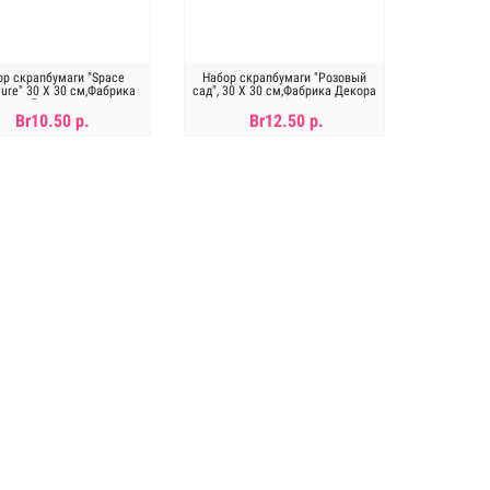
ор скрапбумаги "Space
Набор скрапбумаги "Розовый
ture" 30 Х 30 см,Фабрика
сад", 30 Х 30 см,Фабрика Декора
Декора
Br10.50 р.
Br12.50 р.
Нет в наличии
Нет в наличии