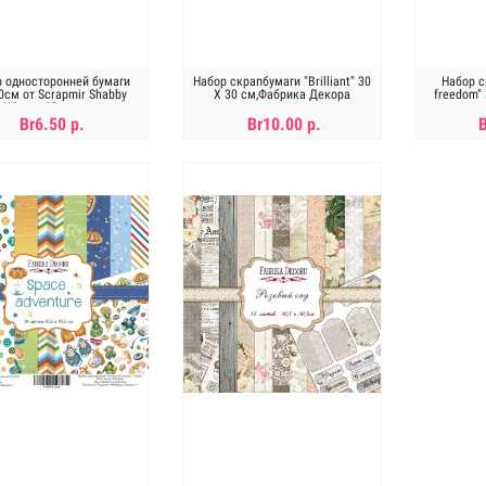
р односторонней бумаги
Набор скрапбумаги "Brilliant" 30
Набор с
0см от Scrapmir Shabby
Х 30 см,Фабрика Декора
freedom"
Winter. 10листов
Br6.50 р.
Br10.00 р.
Нет в наличии
Нет в наличии
Н