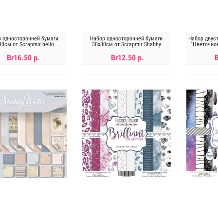
р односторонней бумаги
Набор односторонней бумаги
Набор двус
30см от Scrapmir hello
30х30см от Scrapmir Shabby
"Цветочно
AS!. 7л +3л серебрянного
Winter. 10листов
см,Ф
тиснения
Br16.50 р.
Br12.50 р.
В КОРЗИНУ
В КОРЗИНУ
Н