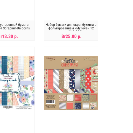
усторонней бумаги
Набор бумаги для скрапбукинга с
т Scrapmir-Unicorns
фольгированием «My love», 12
листов ,30,5*30,5см
Br13.30 р.
Br25.00 р.
В КОРЗИНУ
В КОРЗИНУ