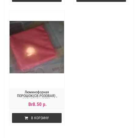
Люминофорная
ПОРОШОК(СВ.РОЗОВАЯ) ,
СВЕЧЕНИЕ ЖЕЛТО-
ОРАНЖЕВОЕ.10 гр
Br8.50 р.
В КОРЗИНУ