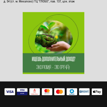
д. 54 (ст. м. Михалово) ТЦ "ГЛОБО", пав. 137, цок. этаж