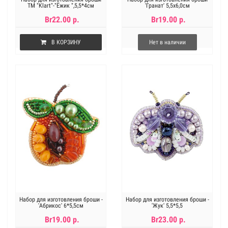
ТМ "Klart"-"Ёжик ",5,5*4см
'Гранат' 5,5х6,0см
Br22.00 р.
Br19.00 р.
В КОРЗИНУ
Нет в наличии
Набор для изготовления броши -
Набор для изготовления броши -
'Абрикос' 6*5,5см
'Жук' 5,5*5,5
Br19.00 р.
Br23.00 р.