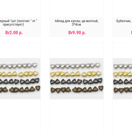
рный 1шт (логотип " m "
Айпад для куклы, цв-желтый,
Бубенчик,
присутствует)
3*4см
Br2.00 р.
Br9.90 р.
В КОРЗИНУ
В КОРЗИНУ