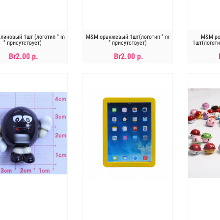
иновый 1шт (логотип " m
M&M оранжевый 1шт(логотип " m
M&M ро
" присутствует)
" присутствует)
1шт(логоти
Br2.00 р.
Br2.00 р.
В КОРЗИНУ
В КОРЗИНУ