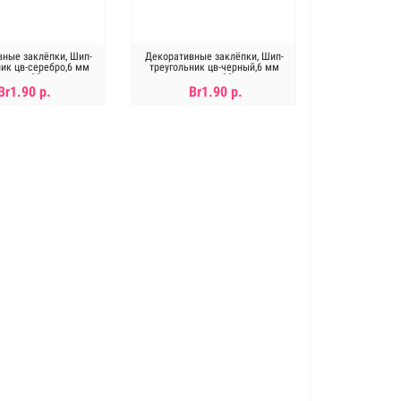
ные заклёпки, Шип-
Декоративные заклёпки, Шип-
ник цв-серебро,6 мм
треугольник цв-черный,6 мм
цена за 20шт
,цена за 20шт
Br1.90 р.
Br1.90 р.
В КОРЗИНУ
В КОРЗИНУ