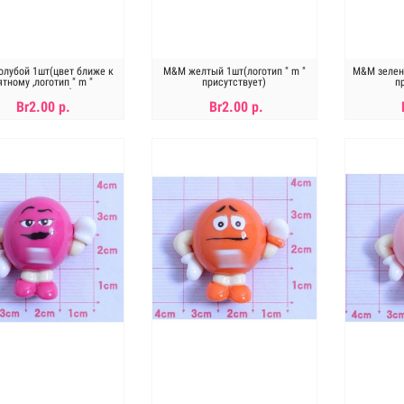
олубой 1шт(цвет ближе к
M&M желтый 1шт(логотип " m "
M&M зелены
тному ,логотип " m "
присутствует)
п
присутствует)
Br2.00 р.
Br2.00 р.
В КОРЗИНУ
В КОРЗИНУ