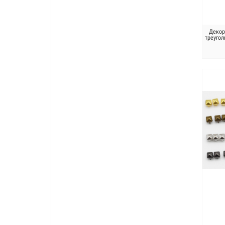
Декор
треугол