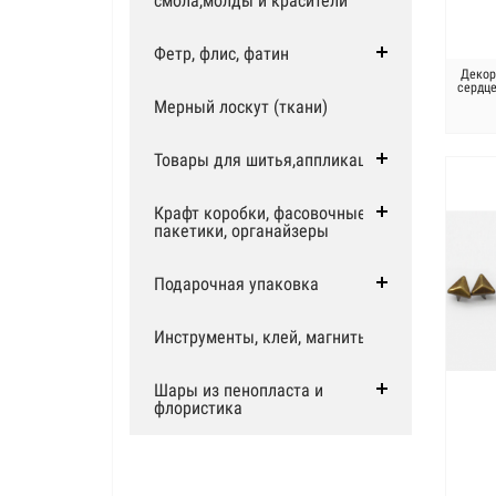
смола,молды и красители
Фетр, флис, фатин
Декор
сердце
Мерный лоскут (ткани)
Товары для шитья,аппликации
Крафт коробки, фасовочные
пакетики, органайзеры
Подарочная упаковка
Инструменты, клей, магниты
Шары из пенопласта и
флористика