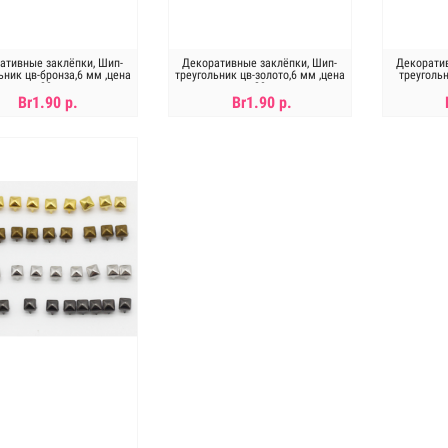
ативные заклёпки, Шип-
Декоративные заклёпки, Шип-
Декоратив
ьник цв-бронза,6 мм ,цена
треугольник цв-золото,6 мм ,цена
треуголь
за 20шт
за 20шт
,
Br1.90 р.
Br1.90 р.
В КОРЗИНУ
В КОРЗИНУ