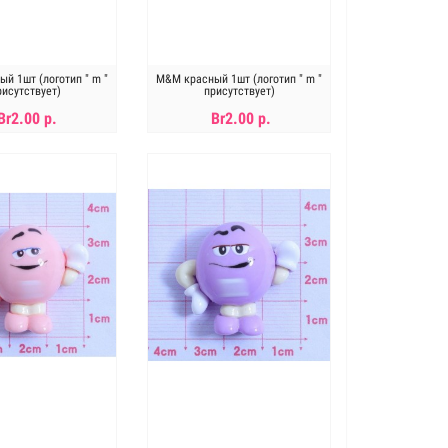
й 1шт (логотип " m "
M&M красный 1шт (логотип " m "
рисутствует)
присутствует)
Br2.00 р.
Br2.00 р.
В КОРЗИНУ
В КОРЗИНУ