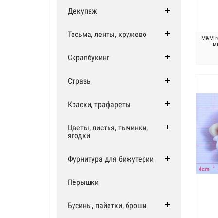
Декупаж
Тесьма, ленты, кружево
M&M г
мя
Скрапбукинг
Стразы
Краски, трафареты
Цветы, листья, тычинки,
ягодки
Фурнитура для бижутерии
Пёрышки
Бусины, пайетки, броши