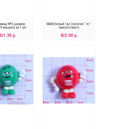
овица №5, размер
M&M белый 1шт (логотип " m "
.9 мм,цена за 1 шт
присутствует)
Br1.30 р.
Br2.00 р.
В КОРЗИНУ
В КОРЗИНУ