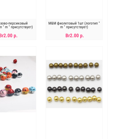
зово-персиковый
M&M фиолетовый 1шт (логотип "
п " m " присутствует)
m " присутствует)
Br2.00 р.
Br2.00 р.
В КОРЗИНУ
В КОРЗИНУ