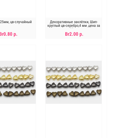
 25мм, цв-случайный
Декоративные заклёпки, Шип-
круглый цв-серебро,4 мм ,цена за
20шт
Br0.80 р.
Br2.00 р.
В КОРЗИНУ
В КОРЗИНУ