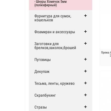
- Шнуры Хомячок 5мм
(полиэфирный)
Фурнитура для сумок,
кошельков
Фоамиран и аксессуары
Заготовки для
брелков,заколок,брошей
Пряжа А
Пуговицы
Декупаж
Тесьма, ленты, кружево
Скрапбукинг
Стразы