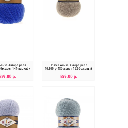
лизе Ангора реал
Пряжа Ализе Ангора реал
80м,цвет 141-василёк
40,100гр-480м,цвет 152-бежевый
меланж
Br9.00 р.
Br9.00 р.
В КОРЗИНУ
В КОРЗИНУ