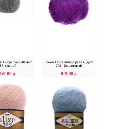
е Ангора реал 40,цвет
Пряжа Ализе Ангора реал 40,цвет
82 -т-серый
206 - фиолетовый
Br9.00 р.
Br9.00 р.
В КОРЗИНУ
В КОРЗИНУ