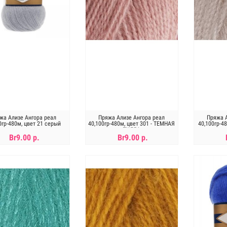
жа Ализе Ангора реал
Пряжа Ализе Ангора реал
Пряжа А
0гр-480м, цвет 21 серый
40,100гр-480м, цвет 301 - ТЕМНАЯ
40,100гр-4
ПУДРА
Br9.00 р.
Br9.00 р.
В КОРЗИНУ
В КОРЗИНУ