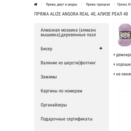
Пряжа, джут и шнуры
Пряжа турецкая
Пряжа Al
ПРЯЖА ALIZE ANGORA REAL 40, АЛИЗЕ РЕАЛ 40
Алмазная мозаика (алмазная
вышивка),деревянные пазлы
Бисер
+ демокр
Валяние из шерсти(фелтинг)
+ хороший
+ не линя
Зажимы
Картины по номерам
Органайзеры
Подарочные сертификаты