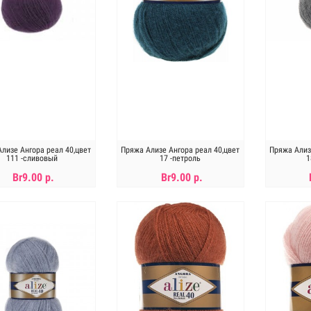
лизе Ангора реал 40,цвет
Пряжа Ализе Ангора реал 40,цвет
Пряжа Ализ
111 -сливовый
17 -петроль
1
Br9.00 р.
Br9.00 р.
В КОРЗИНУ
В КОРЗИНУ