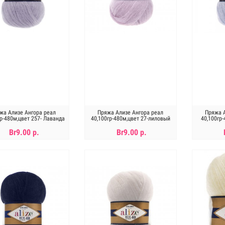
жа Ализе Ангора реал
Пряжа Ализе Ангора реал
Пряжа А
гр-480м,цвет 257- Лаванда
40,100гр-480м,цвет 27-лиловый
40,100гр
Br9.00 р.
Br9.00 р.
В КОРЗИНУ
В КОРЗИНУ