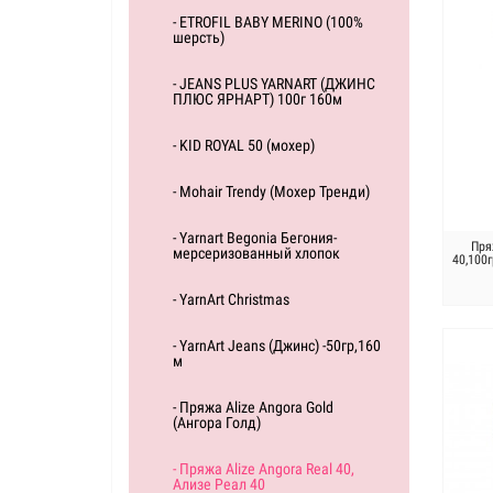
- ETROFIL BABY MERINO (100%
шерсть)
- JEANS PLUS YARNART (ДЖИНС
ПЛЮС ЯРНАРТ) 100г 160м
- KID ROYAL 50 (мохер)
- Mohair Trendy (Мохер Тренди)
- Yarnart Begonia Бегония-
Пря
мерсеризованный хлопок
40,100
- YarnArt Christmas
- YarnArt Jeans (Джинс) -50гр,160
м
- Пряжа Alize Angora Gold
(Ангора Голд)
- Пряжа Alize Angora Real 40,
Ализе Реал 40