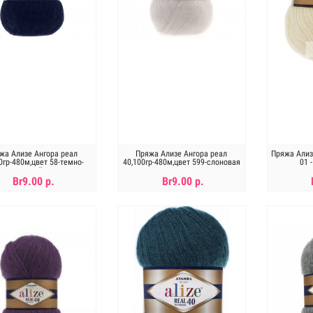
жа Ализе Ангора реал
Пряжа Ализе Ангора реал
Пряжа Ализ
0гр-480м,цвет 58-темно-
40,100гр-480м,цвет 599-слоновая
01 
синий
кость
Br9.00 р.
Br9.00 р.
В КОРЗИНУ
В КОРЗИНУ