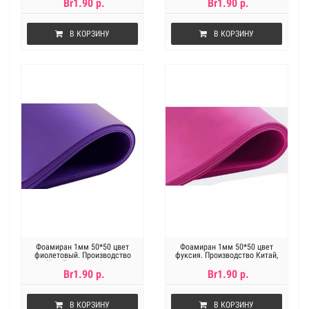
цена за 1лист
Br1.90 р.
Br1.90 р.
В КОРЗИНУ
В КОРЗИНУ
Фоамиран 1мм 50*50 цвет
Фоамиран 1мм 50*50 цвет
фиолетовый. Производство
фуксия. Производство Китай,
Китай, цена за 1лист
цена за 1лист
Br1.90 р.
Br1.90 р.
В КОРЗИНУ
В КОРЗИНУ