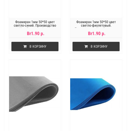
Фоамиран 1мм 50*50 цвет
Фоамиран 1мм 50*50 цвет
светло-синий. Производство
светло-фиолетовый.
Китай, цена за 1лист
Производство Китай, цена за
1лист
Br1.90 р.
Br1.90 р.
В КОРЗИНУ
В КОРЗИНУ