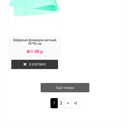
Зефирный фоамиран.мятный,
50*50 см
Br1.90 р.
В КОРЗИНУ
Еще товары
1
2
>
>|