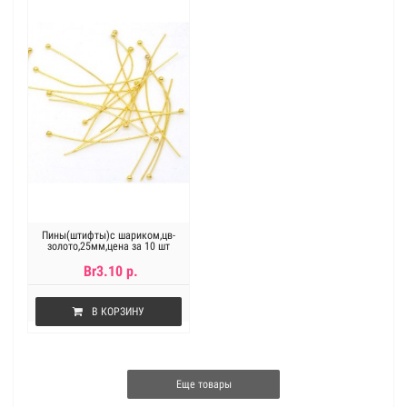
Пины(штифты)с шариком,цв-
золото,25мм,цена за 10 шт
Br3.10 р.
В КОРЗИНУ
Еще товары