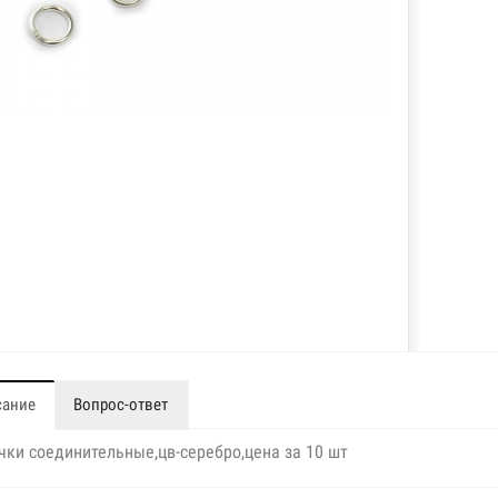
сание
Вопрос-ответ
чки соединительные,цв-серебро,цена за 10 шт