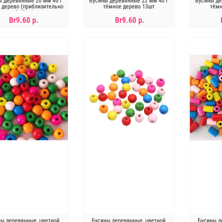
ы деревянные 20 мм 40 г
Бусины деревянные 22 мм 40 г
Бусины де
 дерево (приблизительно
тёмное дерево 13шт
тёмн
15-17шт)
Br9.60 р.
Br9.60 р.
В КОРЗИНУ
В КОРЗИНУ
ны деревянные, цветной
Бусины деревянные, цветной
Бусины д