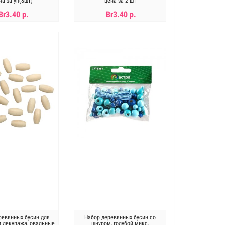
на за уп(8шт)
цена за 2 шт
Br3.40 р.
Br3.40 р.
В КОРЗИНУ
В КОРЗИНУ
ревянных бусин для
Набор деревянных бусин со
и декупажа, овальные
шнуром, голубой микс,