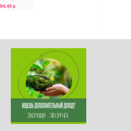
0,12мм, 90шт/уп
Br6.60 р.
ет в наличии