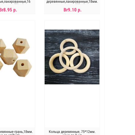
ые,лакированные,16
деревянные,лакированные,18мм.
ена за уп(50шт)
цена за уп(25шт)
Br8.95 р.
Br9.10 р.
В КОРЗИНУ
В КОРЗИНУ
евянные-грань,18мм.
Кольца деревянные, 75*12мм.