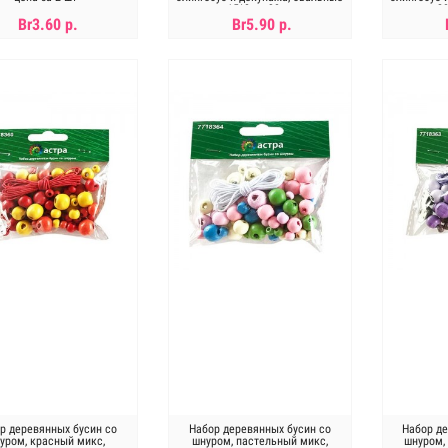
15*8мм,30шт
2
Br3.60 р.
Br5.90 р.
В КОРЗИНУ
В КОРЗИНУ
Н
р деревянных бусин со
Набор деревянных бусин со
Набор де
уром, красный микс,
шнуром, пастельный микс,
шнуром,