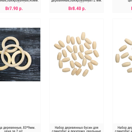
нные,лакированные,40мм.
деревянные,лакированные12 мм.
це
цена за уп(3шт)
цена за уп(50шт)
Br7.90 р.
Br8.40 р.
В КОРЗИНУ
В КОРЗИНУ
ца деревянные, 83*9мм.
Набор деревянных бусин для
Набор де
цена за 2 шт
слингобус и декупажа, овальные
слингобус 