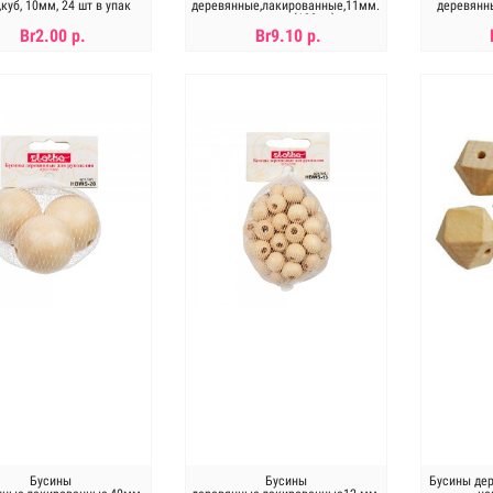
куб, 10мм, 24 шт в упак
деревянные,лакированные,11мм.
деревянн
цена за уп(100шт)
мм. ц
Br2.00 р.
Br9.10 р.
В КОРЗИНУ
В КОРЗИНУ
Бусины
Бусины
Бусины дер