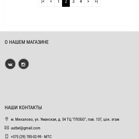
|<
<
1
2
3
4
>
>|
О НАШЕМ МАГАЗИНЕ
НАШИ КОНТАКТЫ
м. Михалово, ул. Уманская, д. 54 ТЦ "ГЛОБО", пав. 137, цок. этаж
uutbel@gmail.com
+375 (29) 785-02-99 - МТС