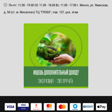
Пн-пт: 11.00 - 19.00 Сб: 11.00 - 18.00 Вс: 11.00 - 17.00 г. Минск, ул. Уманская,
д. 54 (ст. м. Михалово) ТЦ "ГЛОБО", пав. 137, цок. этаж