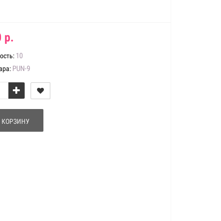
 р.
10
ость:
PUN-9
ара:
 КОРЗИНУ