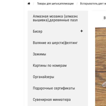
Товары для шитья,аппликации
Вспарыватель,цвет ми
Алмазная мозаика (алмазная
В
вышивка),деревянные пазлы
Бисер
Валяние из шерсти(фелтинг)
Зажимы
Картины по номерам
Органайзеры
Подарочные сертификаты
Сувенирная миниатюра