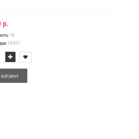
 р.
10
ость:
15-017
ара:
 КОРЗИНУ