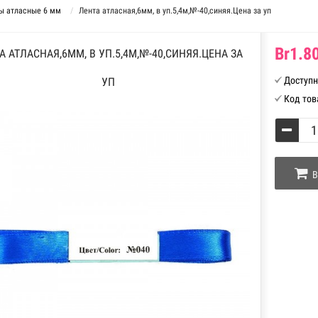
ы атласные 6 мм
Лента атласная,6мм, в уп.5,4м,№-40,синяя.Цена за уп
Br1.80
А АТЛАСНАЯ,6ММ, В УП.5,4М,№-40,СИНЯЯ.ЦЕНА ЗА
Доступн
УП
Код тов
В