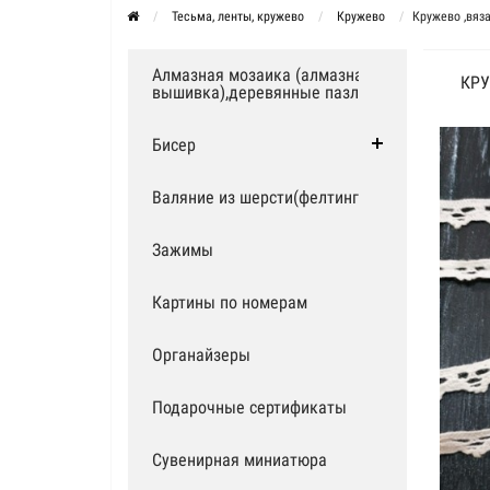
Тесьма, ленты, кружево
Кружево
Кружево ,вяза
Алмазная мозаика (алмазная
КРУ
вышивка),деревянные пазлы
Бисер
Валяние из шерсти(фелтинг)
Зажимы
Картины по номерам
Органайзеры
Подарочные сертификаты
Сувенирная миниатюра