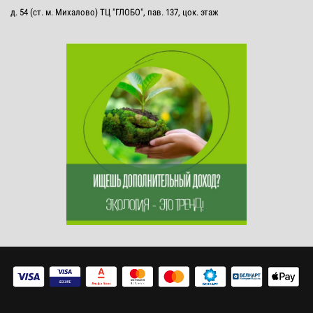
д. 54 (ст. м. Михалово) ТЦ "ГЛОБО", пав. 137, цок. этаж