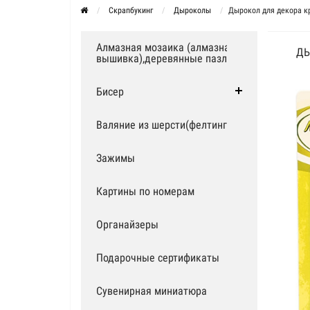
Скрапбукинг
Дыроколы
Дырокол для декора кр
Алмазная мозаика (алмазная
ДЫ
вышивка),деревянные пазлы
Бисер
Валяние из шерсти(фелтинг)
Зажимы
Картины по номерам
Органайзеры
Подарочные сертификаты
Сувенирная миниатюра