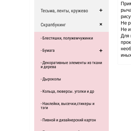
Прим
рыча
Тесьма, ленты, кружево
рису
Не р
Скрапбукинг
Не и
Для 
- Блестяшки, полужемчужинки
прок
необ
- Бумага
иных
- Декоративные элементы из ткани
и дерева
- Дыроколы
- Кольца, люверсы. уголки и др
- Наклейки, высечки,стикеры и
тэги
- Пивной и дизайнерский картон