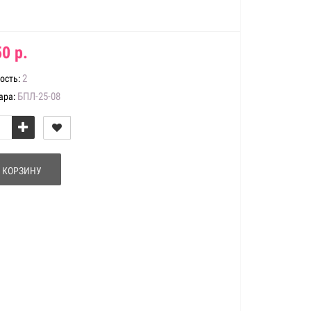
0 р.
2
ость:
БПЛ-25-08
ара:
 КОРЗИНУ