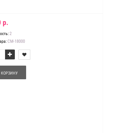
 р.
2
ость:
СМ-18000
ара:
 КОРЗИНУ