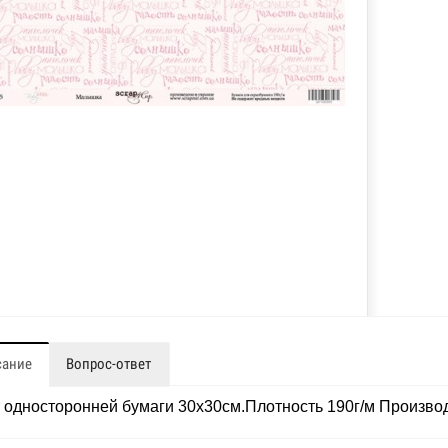
сание
Вопрос-ответ
 односторонней бумаги 30x30см.Плотность 190г/м Производи