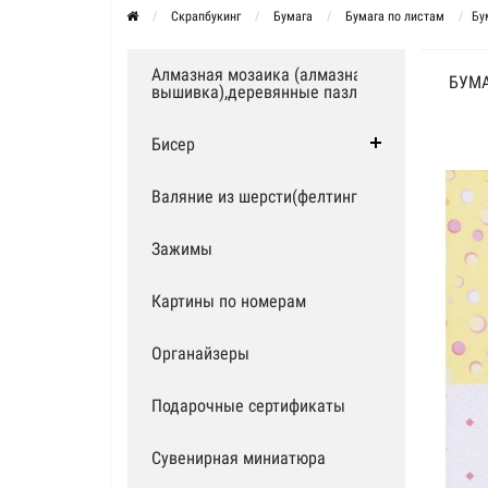
Скрапбукинг
Бумага
Бумага по листам
Бу
Алмазная мозаика (алмазная
БУМА
вышивка),деревянные пазлы
Бисер
Валяние из шерсти(фелтинг)
Зажимы
Картины по номерам
Органайзеры
Подарочные сертификаты
Сувенирная миниатюра