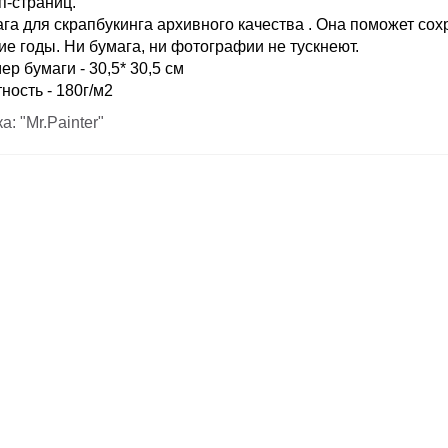
п-страниц.
га для скрапбукинга архивного качества . Она поможет со
ие годы. Ни бумага, ни фотографии не тускнеют.
ер бумаги - 30,5* 30,5 см
ность - 180г/м2
а: "Mr.Painter"