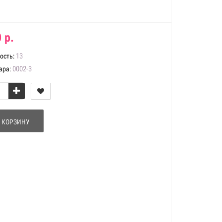
 р.
13
ость:
0002-3
ара:
 КОРЗИНУ