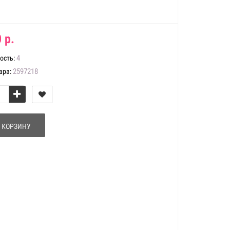
 р.
4
ость:
2597218
ара:
 КОРЗИНУ