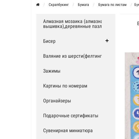
Скрапбукинг
Бумага
Бумага по листам
Бу
Алмазная мозаика (алмазная
вышивка),деревянные пазлы
Бисер
Валяние из шерсти(фелтинг)
Зажимы
Картины по номерам
Органайзеры
Подарочные сертификаты
Сувенирная миниатюра