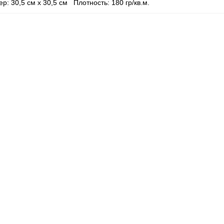
ер: 30,5 см х 30,5 см
Плотность: 180 гр/кв.м.