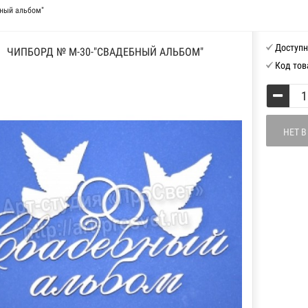
ный альбом"
Доступн
ЧИПБОРД № М-30-"СВАДЕБНЫЙ АЛЬБОМ"
Код тов
НЕТ 