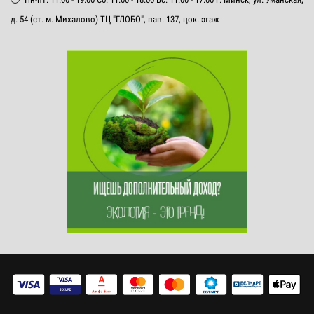
д. 54 (ст. м. Михалово) ТЦ "ГЛОБО", пав. 137, цок. этаж