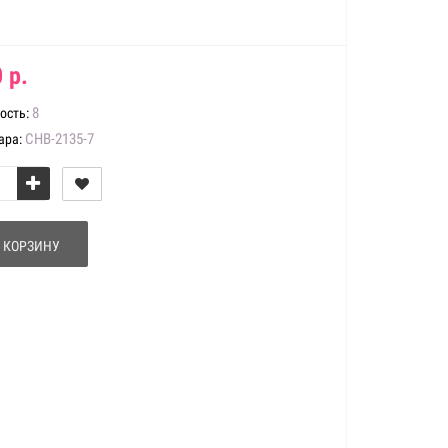
 р.
8
ость:
CHB-2135-7
ара:
 КОРЗИНУ