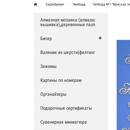
Скрапбукинг
Чипборд
Чипборд №7-"Мужская т
Алмазная мозаика (алмазная
вышивка),деревянные пазлы
Бисер
Валяние из шерсти(фелтинг)
Зажимы
Картины по номерам
Органайзеры
Подарочные сертификаты
Сувенирная миниатюра