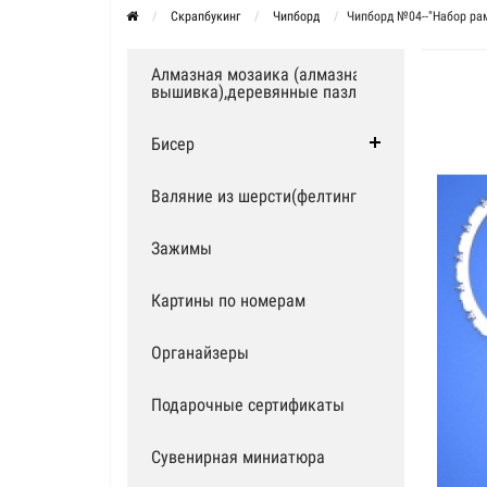
Скрапбукинг
Чипборд
Чипборд №04--"Набор ра
Алмазная мозаика (алмазная
вышивка),деревянные пазлы
Бисер
Валяние из шерсти(фелтинг)
Зажимы
Картины по номерам
Органайзеры
Подарочные сертификаты
Сувенирная миниатюра