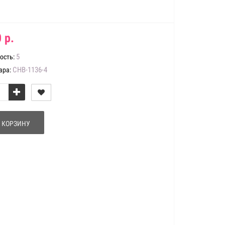
 р.
5
ость:
CHB-1136-4
ара:
 КОРЗИНУ