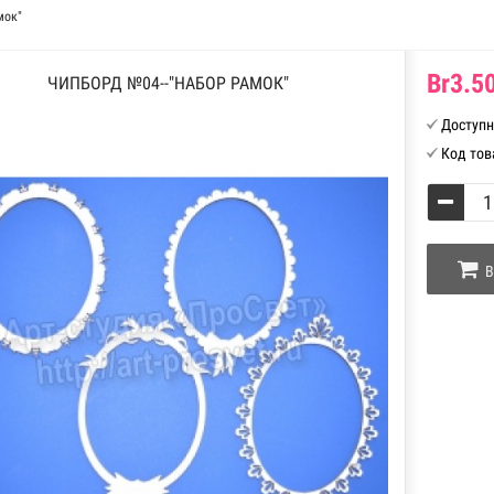
мок"
Br3.50
ЧИПБОРД №04--"НАБОР РАМОК"
Доступн
Код тов
В