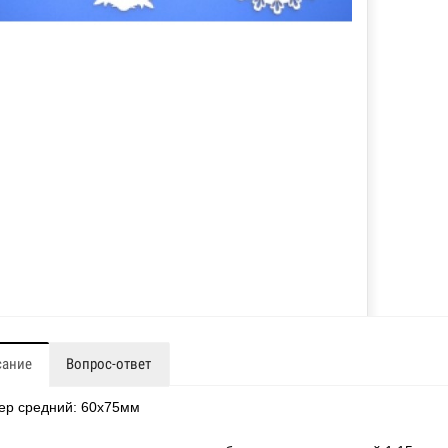
сание
Вопрос-ответ
ер средний: 60х75мм