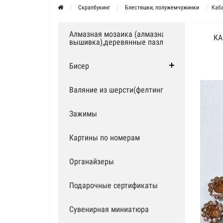
Скрапбукинг
Блестяшки, полужемчужинки
Каба
Алмазная мозаика (алмазная
КА
вышивка),деревянные пазлы
Бисер
Валяние из шерсти(фелтинг)
Зажимы
Картины по номерам
Органайзеры
Подарочные сертификаты
Сувенирная миниатюра