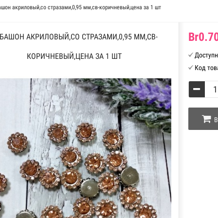
шон акриловый,со стразами,0,95 мм,св-коричневый,цена за 1 шт
Br0.70
БАШОН АКРИЛОВЫЙ,СО СТРАЗАМИ,0,95 ММ,СВ-
Доступн
КОРИЧНЕВЫЙ,ЦЕНА ЗА 1 ШТ
Код тов
В