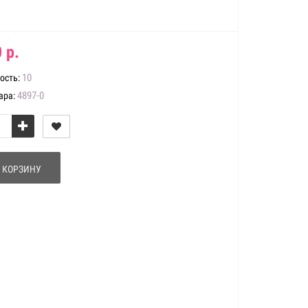
 р.
10
ость:
4897-0
ара:
 КОРЗИНУ