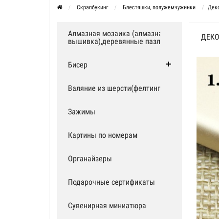
Скрапбукинг
Блестяшки, полужемчужинки
Деко
Алмазная мозаика (алмазная
ДЕКО
вышивка),деревянные пазлы
Бисер
Валяние из шерсти(фелтинг)
Зажимы
Картины по номерам
Органайзеры
Подарочные сертификаты
Сувенирная миниатюра