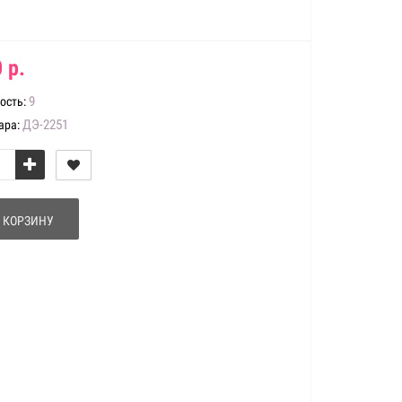
 р.
9
ость:
ДЭ-2251
ара:
 КОРЗИНУ