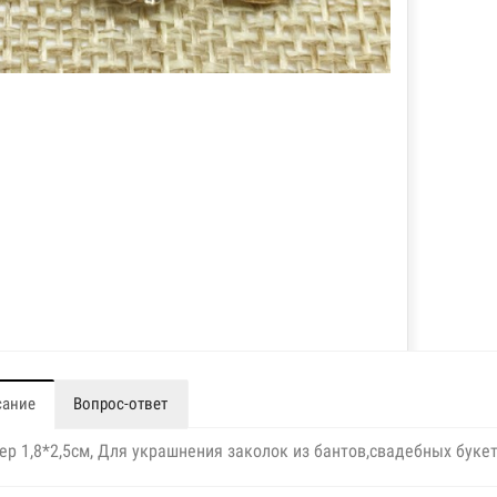
сание
Вопрос-ответ
ер 1,8*2,5см, Для украшнения заколок из бантов,свадебных буке