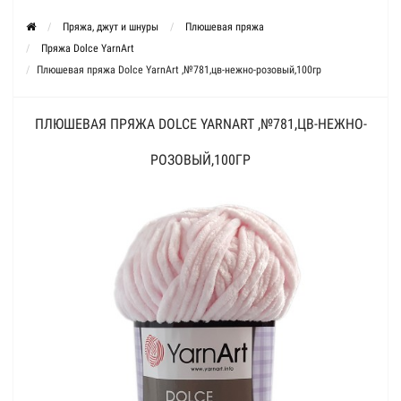
Пряжа, джут и шнуры
Плюшевая пряжа
Пряжа Dolce YarnArt
Плюшевая пряжа Dolce YarnArt ,№781,цв-нежно-розовый,100гр
ПЛЮШЕВАЯ ПРЯЖА DOLCE YARNART ,№781,ЦВ-НЕЖНО-
РОЗОВЫЙ,100ГР