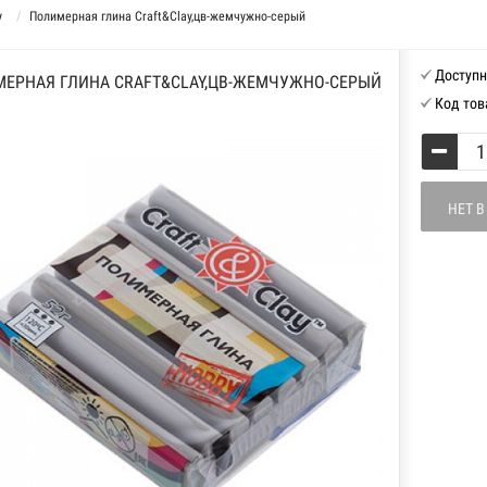
y
Полимерная глина Craft&Clay,цв-жемчужно-серый
Доступн
ЕРНАЯ ГЛИНА CRAFT&CLAY,ЦВ-ЖЕМЧУЖНО-СЕРЫЙ
Код тов
НЕТ 