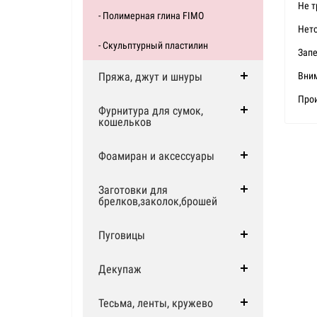
Не т
- Полимерная глина FIMO
Нето
- Скульптурный пластилин
Запе
Пряжа, джут и шнуры
Вним
Прои
Фурнитура для сумок,
кошельков
Фоамиран и аксессуары
Заготовки для
брелков,заколок,брошей
Пуговицы
Декупаж
Тесьма, ленты, кружево