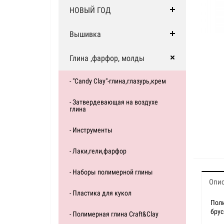
НОВЫЙ ГОД
Вышивка
Глина ,фарфор, молды
- "Candy Clay"-глина,глазурь,крем
- Затвердевающая на воздухе
глина
- Инструменты
- Лаки,гели,фарфор
- Наборы полимерной глины
Опи
- Пластика для кукол
Поли
брус
- Полимерная глина Craft&Clay