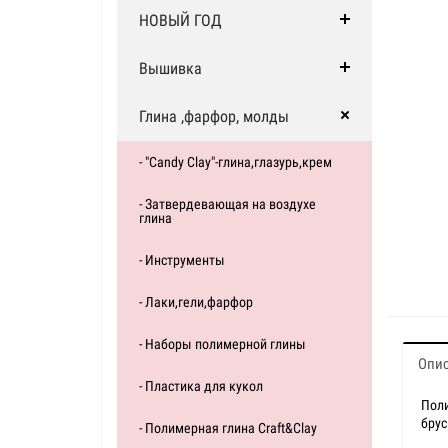
НОВЫЙ ГОД
Вышивка
Глина ,фарфор, молды
- "Candy Clay"-глина,глазурь,крем
- Затвердевающая на воздухе
глина
- Инструменты
- Лаки,гели,фарфор
- Наборы полимерной глины
Опи
- Пластика для кукол
Поли
брус
- Полимерная глина Craft&Clay