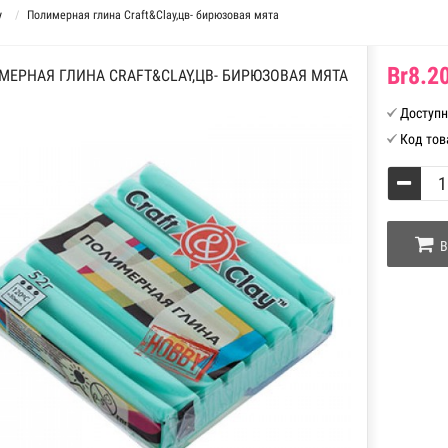
y
Полимерная глина Craft&Clay,цв- бирюзовая мята
Br8.20
МЕРНАЯ ГЛИНА CRAFT&CLAY,ЦВ- БИРЮЗОВАЯ МЯТА
Доступн
Код тов
В