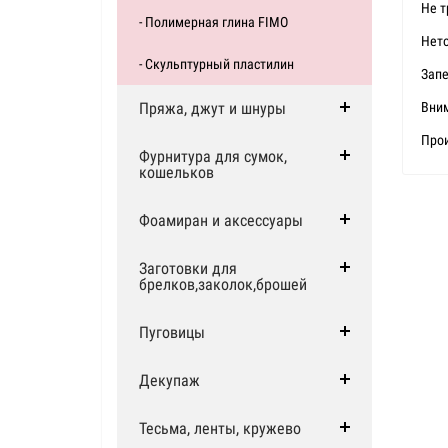
Не т
- Полимерная глина FIMO
Нето
- Скульптурный пластилин
Запе
Пряжа, джут и шнуры
Вним
Прои
Фурнитура для сумок,
кошельков
Фоамиран и аксессуары
Заготовки для
брелков,заколок,брошей
Пуговицы
Декупаж
Тесьма, ленты, кружево