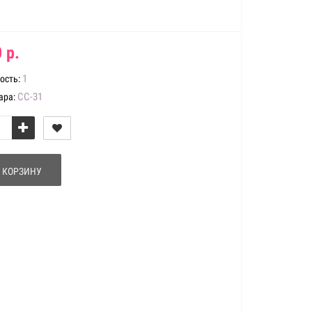
 р.
1
ость:
СС-31
ара:
 КОРЗИНУ