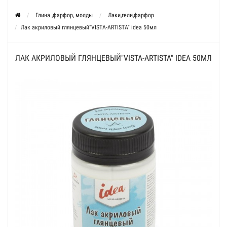
Глина ,фарфор, молды
Лаки,гели,фарфор
Лак акриловый глянцевый"VISTA-ARTISTA" idea 50мл
ЛАК АКРИЛОВЫЙ ГЛЯНЦЕВЫЙ"VISTA-ARTISTA" IDEA 50МЛ