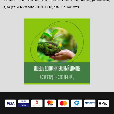
д. 54 (ст. м. Михалово) ТЦ "ГЛОБО", пав. 137, цок. этаж