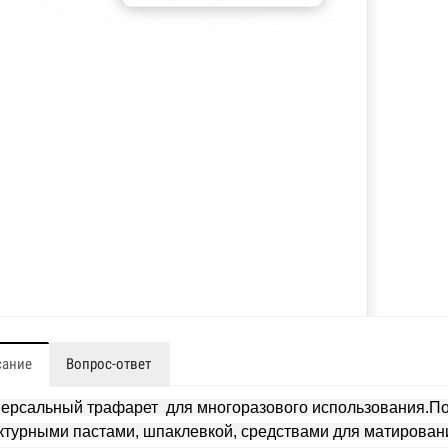
сание
Вопрос-ответ
ерсальный трафарет для многоразового использования.Под
ктурными пастами, шпаклевкой, средствами для матировани