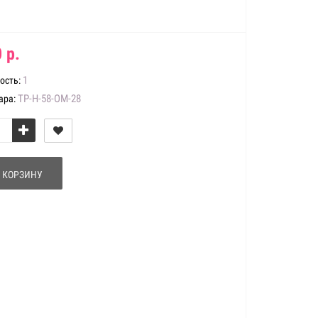
 р.
1
ость:
ТР-Н-58-ОМ-28
ара:
 КОРЗИНУ