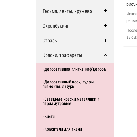
рису
Тесьма, ленты, кружево
Испол
релье
Скрапбукинг
После
высых
Стразы
Краски, трафареты
- Декоративная плитка Каф'декоръ
- Декоративный воск, пудры,
пигменты, лазурь
- Звёздные краски,металлики и
перламутровые
- Кисти
- Красители для ткани