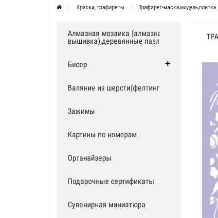
Краски, трафареты
Трафарет-маска,модуль,плитка
Алмазная мозаика (алмазная
ТР
вышивка),деревянные пазлы
Бисер
Валяние из шерсти(фелтинг)
Зажимы
Картины по номерам
Органайзеры
Подарочные сертификаты
Сувенирная миниатюра