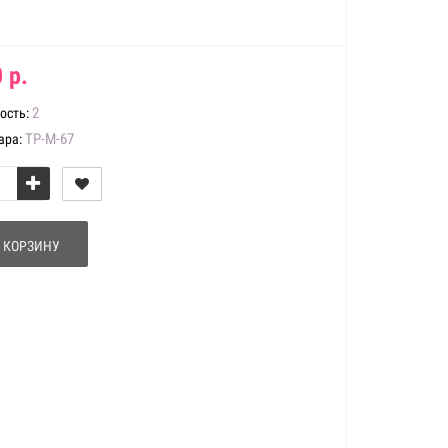
 р.
2
ость:
ТР-М-67
ара:
 КОРЗИНУ