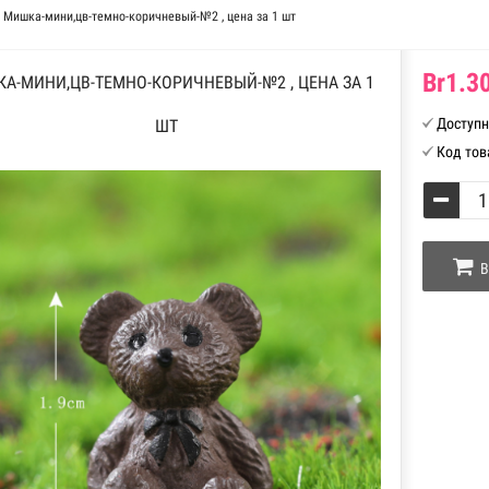
Мишка-мини,цв-темно-коричневый-№2 , цена за 1 шт
Br1.30
А-МИНИ,ЦВ-ТЕМНО-КОРИЧНЕВЫЙ-№2 , ЦЕНА ЗА 1
Доступн
ШТ
Код тов
В