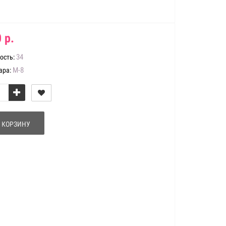
 р.
34
ость:
М-8
ара:
 КОРЗИНУ