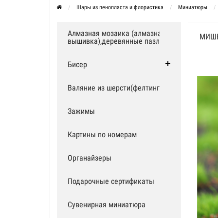
Шары из пенопласта и флористика
Миниатюры
Алмазная мозаика (алмазная
МИШК
вышивка),деревянные пазлы
Бисер
Валяние из шерсти(фелтинг)
Зажимы
Картины по номерам
Органайзеры
Подарочные сертификаты
Сувенирная миниатюра