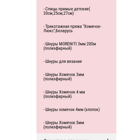
- Спицы прямые детские(
20см,25см,27см)
- Трикотажная пряжа "Хомячок-
Люкс",Беларусь
- Шнуры MORENITI 3мм 200м
(полиэфирный)
- Шнуры для вязания
- Шнуры Хомячок 3мм
(полиэфирный)
- Шнуры Хомячок 4 мм
(полиэфирный)
- Шнуры хомячок 4мм (хлопок)
- Шнуры Хомячок 5мм
(полиэфирный)