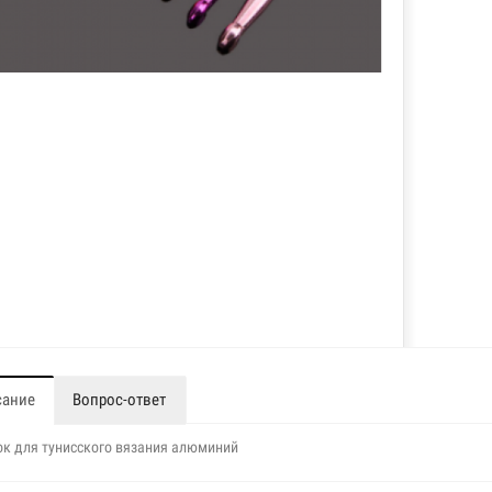
сание
Вопрос-ответ
к для тунисского вязания алюминий