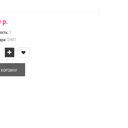
 р.
1
ость:
SH01
ара:
 КОРЗИНУ