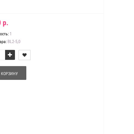
 р.
1
ость:
BL2-5,0
ара:
 КОРЗИНУ