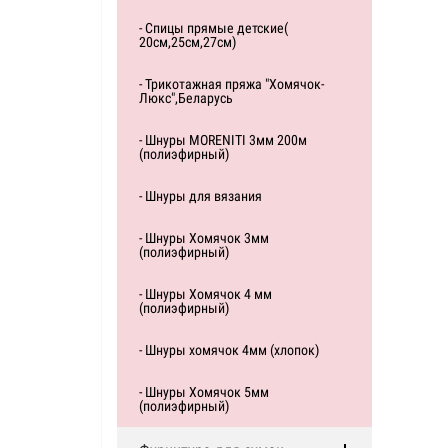
- Спицы прямые детские(
20см,25см,27см)
- Трикотажная пряжа "Хомячок-
Люкс",Беларусь
- Шнуры MORENITI 3мм 200м
(полиэфирный)
- Шнуры для вязания
- Шнуры Хомячок 3мм
(полиэфирный)
- Шнуры Хомячок 4 мм
(полиэфирный)
- Шнуры хомячок 4мм (хлопок)
- Шнуры Хомячок 5мм
(полиэфирный)