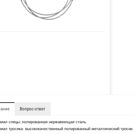
сание
Вопрос-ответ
иал спицы: полированная нержавеющая сталь.
иал тросика: высококачественный полированный металлический тросик.