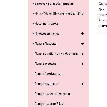
- Заготовки для обвязывания
Общая
Для л
- Нитки ''Ирис'',ПНК им. Кирова. 25гр
прони
Троси
- Носочная пряжа
диаме
- Плюшевая пряжа
- Пряжа Пехорка
- Пряжа с пайетками и бусинами
- Пряжа турецкая
- Спицы бамбуковые
- Спицы круговые
- Спицы носочно-чулочные
- Спицы прямые 35см