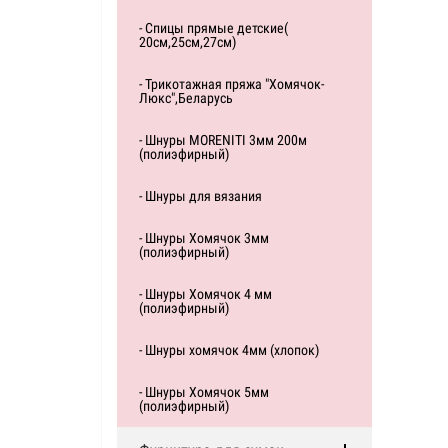
- Спицы прямые детские(
20см,25см,27см)
- Трикотажная пряжа "Хомячок-
Люкс",Беларусь
- Шнуры MORENITI 3мм 200м
(полиэфирный)
- Шнуры для вязания
- Шнуры Хомячок 3мм
(полиэфирный)
- Шнуры Хомячок 4 мм
(полиэфирный)
- Шнуры хомячок 4мм (хлопок)
- Шнуры Хомячок 5мм
(полиэфирный)