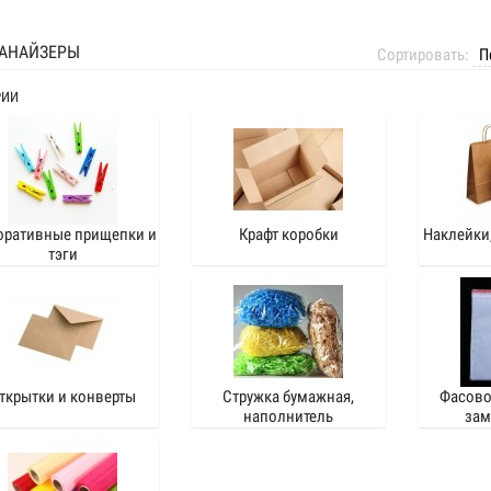
ГАНАЙЗЕРЫ
Сортировать:
РИИ
оративные прищепки и
Крафт коробки
Наклейки
тэги
ткрытки и конверты
Стружка бумажная,
Фасово
наполнитель
зам