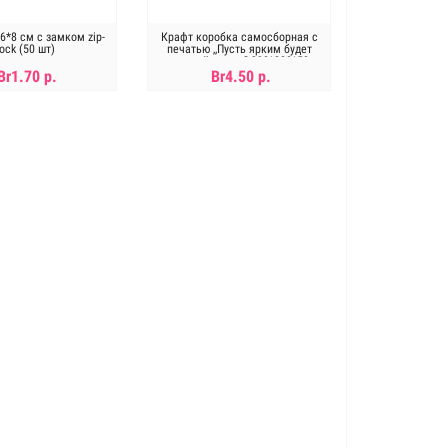
6*8 см с замком zip-
Крафт коробка самосборная с
lock (50 шт)
печатью ,,Пусть ярким будет
каждый день..." 390*280*50
Br1.70 р.
Br4.50 р.
ет в наличии
Нет в наличии