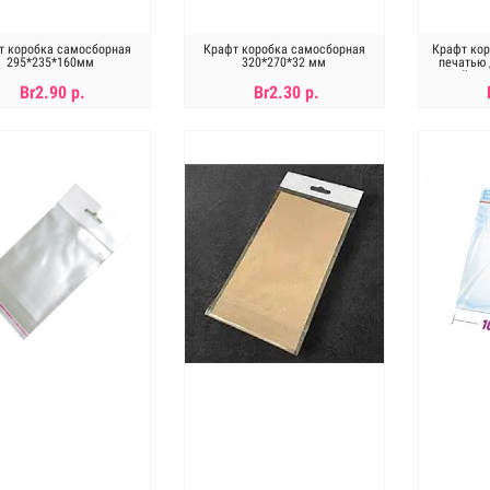
т коробка самосборная
Крафт коробка самосборная
Крафт кор
295*235*160мм
320*270*32 мм
печатью 
кждый ден
Br2.90 р.
Br2.30 р.
В КОРЗИНУ
В КОРЗИНУ