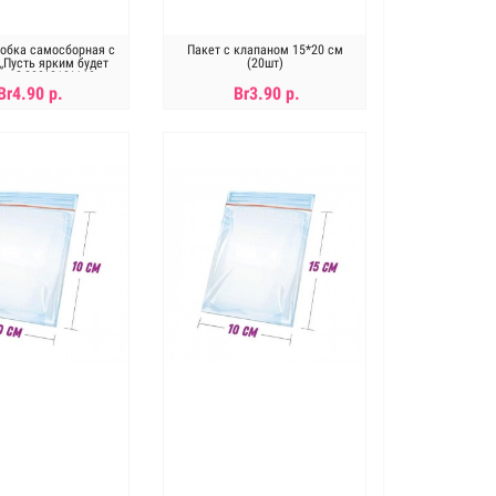
обка самосборная с
Пакет с клапаном 15*20 см
,,Пусть ярким будет
(20шт)
ь..." 280*210*110 мм
Br4.90 р.
Br3.90 р.
В КОРЗИНУ
В КОРЗИНУ