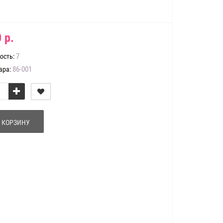
 р.
7
ость:
86-001
ара:
 КОРЗИНУ