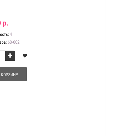
 р.
4
ость:
60-002
ара:
 КОРЗИНУ