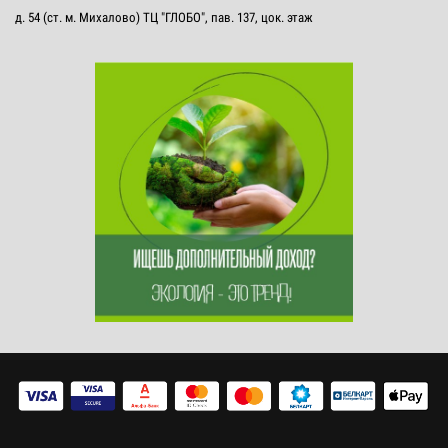
д. 54 (ст. м. Михалово) ТЦ "ГЛОБО", пав. 137, цок. этаж