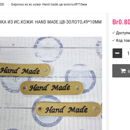
ADE
Бирочка из ис.кожи- Hand made.цв-золото,49*10мм
Br0.80
КА ИЗ ИС.КОЖИ- HAND MADE.ЦВ-ЗОЛОТО,49*10ММ
Доступн
Код тов
В