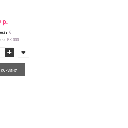
 р.
6
ость:
БК-000
ара:
 КОРЗИНУ