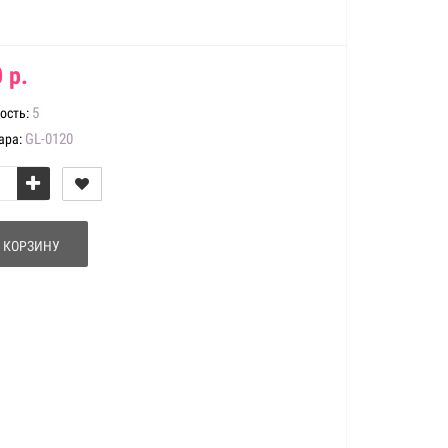
 р.
5
ость:
GL-0120
ара:
 КОРЗИНУ