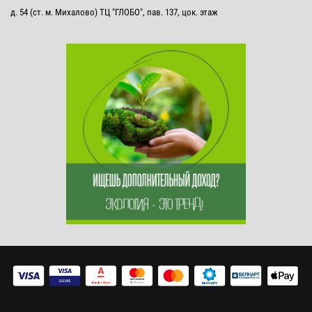
д. 54 (ст. м. Михалово) ТЦ "ГЛОБО", пав. 137, цок. этаж