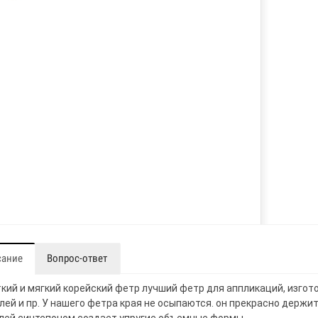
сание
Вопрос-ответ
кий и мягкий корейский фетр лучший фетр для аппликаций, изгот
лей и пр. У нашего фетра края не осыпаются. он прекрасно держи