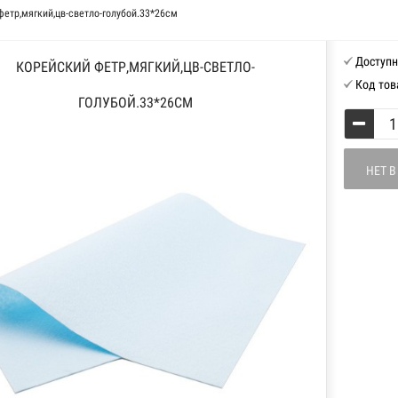
фетр,мягкий,цв-светло-голубой.33*26см
Доступн
КОРЕЙСКИЙ ФЕТР,МЯГКИЙ,ЦВ-СВЕТЛО-
Код тов
ГОЛУБОЙ.33*26СМ
НЕТ 