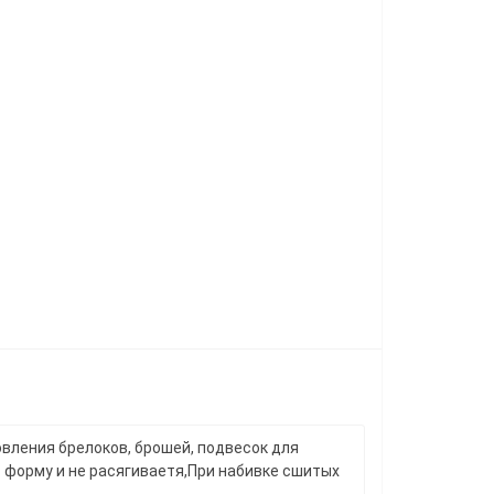
овления брелоков, брошей, подвесок для
т форму и не расягиваетя,При набивке сшитых