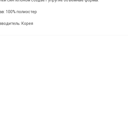
лей синтепоном создает упругие объемные формы.
ав: 100% полиэстер
зводитель: Корея