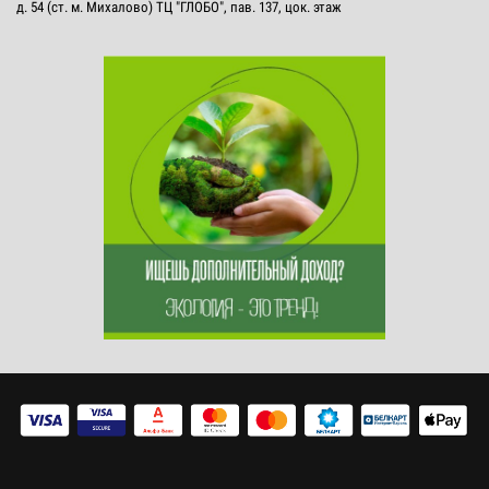
д. 54 (ст. м. Михалово) ТЦ "ГЛОБО", пав. 137, цок. этаж