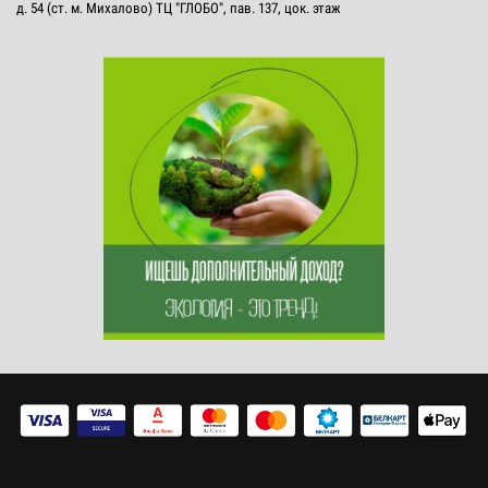
д. 54 (ст. м. Михалово) ТЦ "ГЛОБО", пав. 137, цок. этаж