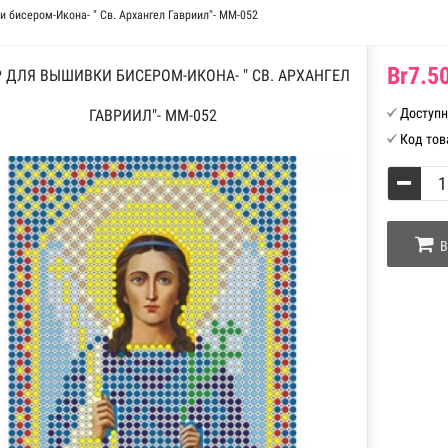
 бисером-Икона- " Св. Архангел Гавриил"- ММ-052
Br7.50
 ДЛЯ ВЫШИВКИ БИСЕРОМ-ИКОНА- " СВ. АРХАНГЕЛ
Доступн
ГАВРИИЛ"- ММ-052
Код тов
В