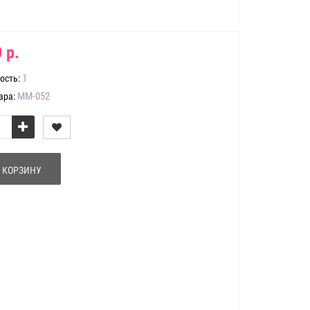
 р.
1
ость:
ММ-052
ара:
 КОРЗИНУ