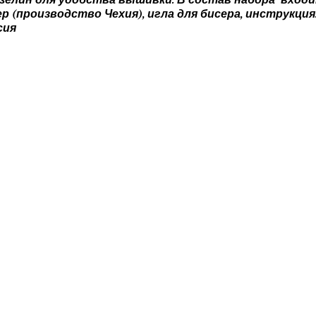
зелин для удобства вышивки.
В состав набора входи
ер (производство Чехия), игла для бисера, инструкция
сия