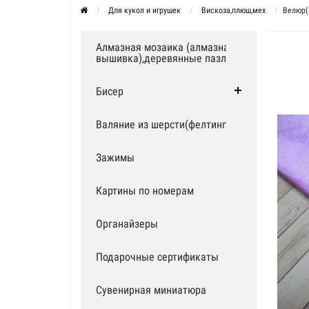
Для кукол и игрушек
Вискоза,плюш,мех
Велюр(
Алмазная мозаика (алмазная
вышивка),деревянные пазлы
Бисер
Валяние из шерсти(фелтинг)
Зажимы
Картины по номерам
Органайзеры
Подарочные сертификаты
Сувенирная миниатюра