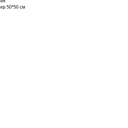
жек
ер 50*50 см