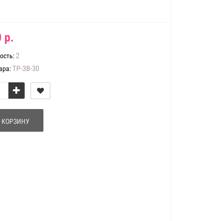
 р.
2
ость:
ТР-ЗВ-30
ара:
 КОРЗИНУ