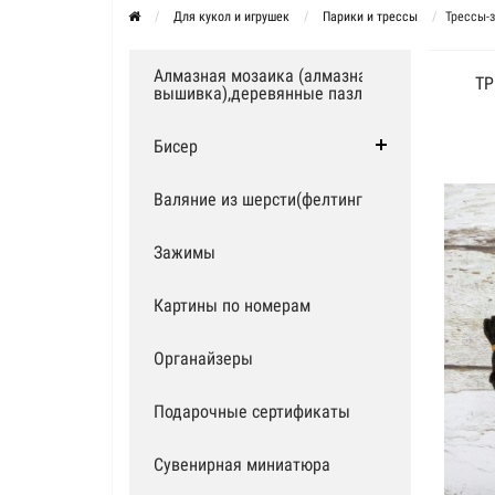
Для кукол и игрушек
Парики и трессы
Трессы-з
Алмазная мозаика (алмазная
ТР
вышивка),деревянные пазлы
Бисер
Валяние из шерсти(фелтинг)
Зажимы
Картины по номерам
Органайзеры
Подарочные сертификаты
Сувенирная миниатюра