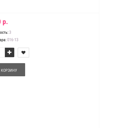
 р.
3
ость:
016-13
ара:
 КОРЗИНУ