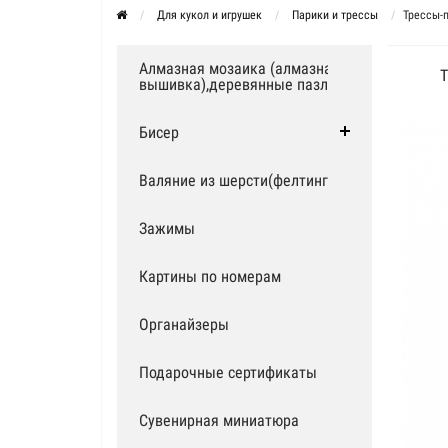
Для кукол и игрушек
Парики и трессы
Трессы-п
Алмазная мозаика (алмазная
вышивка),деревянные пазлы
Бисер
Валяние из шерсти(фелтинг)
Зажимы
Картины по номерам
Органайзеры
Подарочные сертификаты
Сувенирная миниатюра